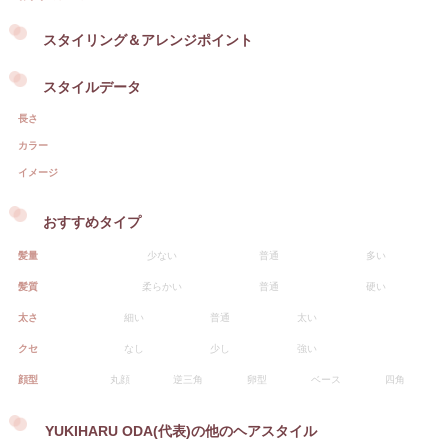
スタイリング＆アレンジポイント
スタイルデータ
長さ
カラー
イメージ
おすすめタイプ
髪量
少ない
普通
多い
髪質
柔らかい
普通
硬い
太さ
細い
普通
太い
クセ
なし
少し
強い
顔型
丸顔
逆三角
卵型
ベース
四角
YUKIHARU ODA(代表)の他のヘアスタイル