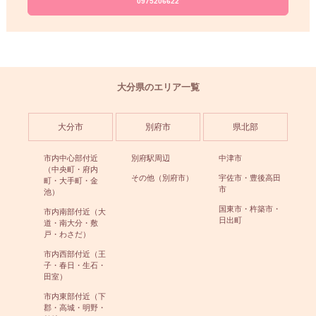
0975206622
大分県のエリア一覧
大分市
別府市
県北部
市内中心部付近
別府駅周辺
中津市
（中央町・府内
その他（別府市）
宇佐市・豊後高田
町・大手町・金
市
池）
国東市・杵築市・
市内南部付近（大
日出町
道・南大分・敷
戸・わさだ）
市内西部付近（王
子・春日・生石・
田室）
市内東部付近（下
郡・高城・明野・