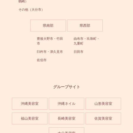
鶴崎）
その他（大分市）
県南部
県西部
豊後大野市・竹田
由布市・玖珠町・
市
九重町
臼杵市・津久見市
日田市
佐伯市
グループサイト
沖縄美容室
沖縄ネイル
山形美容室
福山美容室
長崎美容室
佐賀美容室