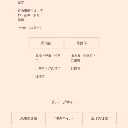
田室）
市内東部付近（下
郡・高城・明野・
鶴崎）
その他（大分市）
県南部
県西部
豊後大野市・竹田
由布市・玖珠町・
市
九重町
臼杵市・津久見市
日田市
佐伯市
グループサイト
沖縄美容室
沖縄ネイル
山形美容室