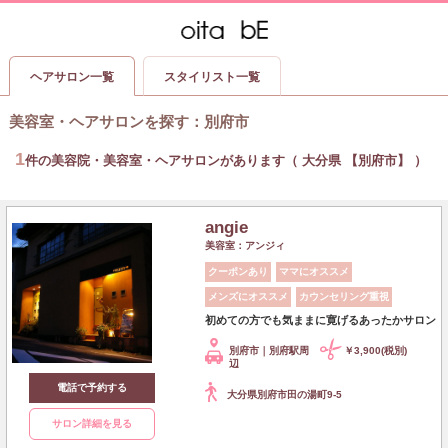
ヘアサロン一覧
スタイリスト一覧
美容室・ヘアサロンを探す
：
別府市
1
件の美容院・美容室・ヘアサロンがあります（ 大分県 【別府市】 ）
angie
美容室：アンジィ
クーポンあり
ママにオススメ
メンズにオススメ
カウンセリング重視
初めての方でも気ままに寛げるあったかサロン
別府市｜別府駅周
￥3,900(税別)
辺
電話で予約する
大分県別府市田の湯町9-5
サロン詳細を見る