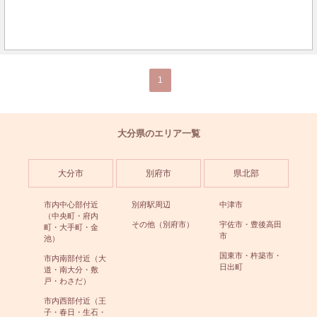
1
大分県のエリア一覧
大分市
別府市
県北部
市内中心部付近
別府駅周辺
中津市
（中央町・府内
その他（別府市）
宇佐市・豊後高田
町・大手町・金
市
池）
国東市・杵築市・
市内南部付近（大
日出町
道・南大分・敷
戸・わさだ）
市内西部付近（王
子・春日・生石・