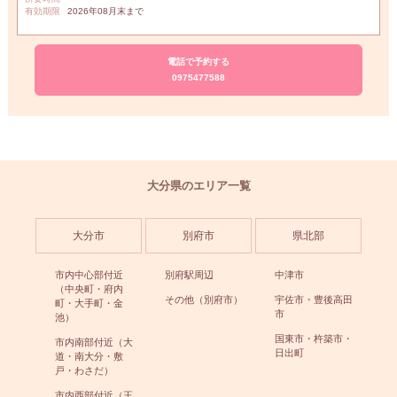
有効期限
2026年08月末まで
電話で予約する
0975477588
大分県のエリア一覧
大分市
別府市
県北部
市内中心部付近
別府駅周辺
中津市
（中央町・府内
その他（別府市）
宇佐市・豊後高田
町・大手町・金
市
池）
国東市・杵築市・
市内南部付近（大
日出町
道・南大分・敷
戸・わさだ）
市内西部付近（王