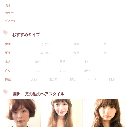
長さ
カラー
イメージ
おすすめタイプ
髪量
少ない
普通
多い
髪質
柔らかい
普通
硬い
太さ
細い
普通
太い
クセ
なし
少し
強い
顔型
丸顔
逆三角
卵型
ベース
四角
園田 亮の他のヘアスタイル