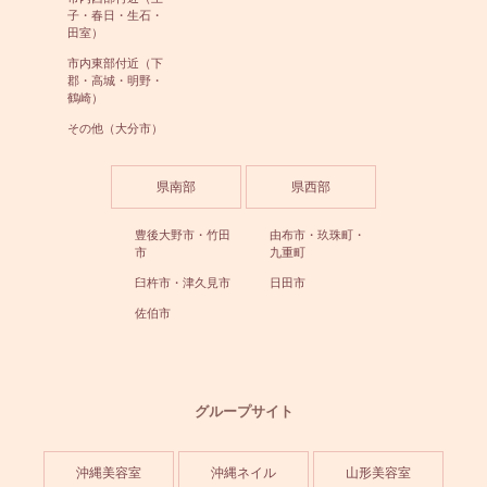
子・春日・生石・
田室）
市内東部付近（下
郡・高城・明野・
鶴崎）
その他（大分市）
県南部
県西部
豊後大野市・竹田
由布市・玖珠町・
市
九重町
臼杵市・津久見市
日田市
佐伯市
グループサイト
沖縄美容室
沖縄ネイル
山形美容室