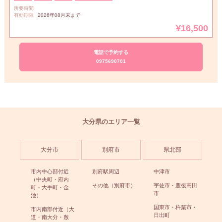
所要時間
有効期限
2026年08月末まで
¥16,500
電話で予約する
0975690701
大分県のエリア一覧
大分市
別府市
県北部
市内中心部付近
別府駅周辺
中津市
（中央町・府内
その他（別府市）
宇佐市・豊後高田
町・大手町・金
市
池）
国東市・杵築市・
市内南部付近（大
日出町
道・南大分・敷