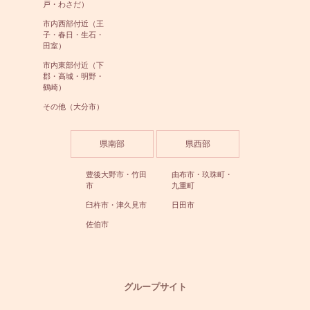
戸・わさだ）
市内西部付近（王
子・春日・生石・
田室）
市内東部付近（下
郡・高城・明野・
鶴崎）
その他（大分市）
県南部
県西部
豊後大野市・竹田
由布市・玖珠町・
市
九重町
臼杵市・津久見市
日田市
佐伯市
グループサイト