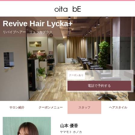
Revive Hair Lycka+
リバイブヘアー リュッカプラス
クーポンあり
電話で予約する
サロン紹介
クーポンメニュー
スタッフ
ヘアスタイル
山本 優香
ヤマモト ホノカ